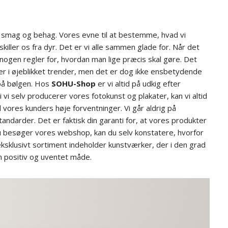
s smag og behag. Vores evne til at bestemme, hvad vi
killer os fra dyr. Det er vi alle sammen glade for. Når det
 nogen regler for, hvordan man lige præcis skal gøre. Det
der i øjeblikket trender, men det er dog ikke ensbetydende
på bølgen. Hos
SOHU-Shop
er vi altid på udkig efter
i vi selv producerer vores fotokunst og plakater, kan vi altid
il vores kunders høje forventninger. Vi går aldrig på
darder. Det er faktisk din garanti for, at vores produkter
du besøger vores webshop, kan du selv konstatere, hvorfor
ksklusivt sortiment indeholder kunstværker, der i den grad
n positiv og uventet måde.