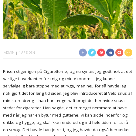
ADMIN
4 ÅR SIDEN
Prisen stiger igen på Cigaretterne, og nu syntes jeg godt nok at det
var lige i overkanten for mig og min økonomi – jeg kunne
selvfølgelig bare stoppe med at ryge, men nej, for så havde jeg
nok gjort det for lang tid siden. Jeg blev introduceret til Velo snus af
min store dreng – han har længe haft brugt det her hvide snus i
stedet for cigaretter. Han sagde, det er meget nemmere at have
med når jeg har en bytur med gutterne, vi kan sidde indenfor og
drikke og hygge, og skal ikke rende ud og ind hele tiden for at få
en smøg. Det havde han jo ret i, og jeg havde da også bemærket