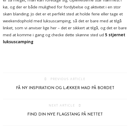
er så meget, man kan foretage sig. Oplevelserne står nærmest i
kø, og der er både mulighed for fordybelse og aktivitet i en stor
skøn blanding. Jo det er et perfekt sted at holde ferie eller tage et
weekendophold med luksuscamping, så det er bare med at tilgå
linket, som vi anviser lige her – det er sikkert at tilgå, og det er bare
med at komme i gang og checke dette skønne sted ud
5 stjernet
luksuscamping
PREVIOUS ARTICLE
FÅ NY INSPIRATION OG LÆKKER MAD PÅ BORDET
NEXT ARTICLE
FIND DIN NYE FLAGSTANG PÅ NETTET