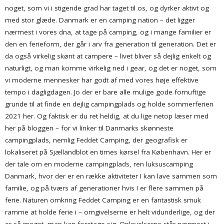
noget, som vi i stigende grad har taget til os, og dyrker aktivt og
med stor glæde. Danmark er en camping nation – det ligger
nærmest i vores dna, at tage på camping, og i mange familier er
den en ferieform, der går i arv fra generation til generation. Det er
da også virkelig skønt at campere – livet bliver så dejlig enkelt og
naturligt, og man komme virkelig ned i gear, og det er noget, som
vi moderne mennesker har godt af med vores høje effektive
tempo i dagligdagen. Jo der er bare alle mulige gode fornuftige
grunde til at finde en dejlig campingplads og holde sommerferien
2021 her. Og faktisk er du ret heldig, at du lige netop læser med
her på bloggen – for vi linker til Danmarks skønneste
campingplads, nemlig Feddet Camping, der geografisk er
lokaliseret på Sjællandblot en times kørsel fra København. Her er
der tale om en moderne campingplads, ren luksuscamping
Danmark, hvor der er en række aktiviteter I kan lave sammen som
familie, og på tværs af generationer hvis I er flere sammen på
ferie. Naturen omkring Feddet Camping er en fantastisk smuk
ramme at holde ferie i – omgivelserne er helt vidunderlige, og der