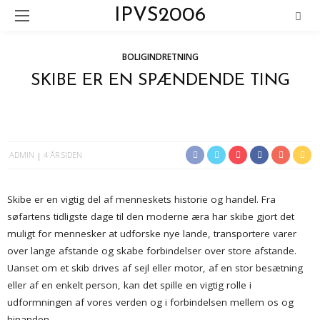
IPVS2006
BOLIGINDRETNING
SKIBE ER EN SPÆNDENDE TING
ADMIN
4 ÅR SIDEN
Skibe er en vigtig del af menneskets historie og handel. Fra
søfartens tidligste dage til den moderne æra har skibe gjort det
muligt for mennesker at udforske nye lande, transportere varer
over lange afstande og skabe forbindelser over store afstande.
Uanset om et skib drives af sejl eller motor, af en stor besætning
eller af en enkelt person, kan det spille en vigtig rolle i
udformningen af vores verden og i forbindelsen mellem os og
hinanden.