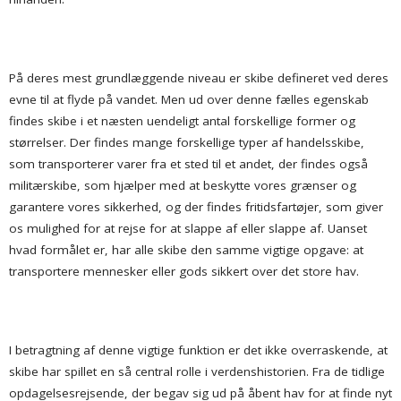
På deres mest grundlæggende niveau er skibe defineret ved deres
evne til at flyde på vandet. Men ud over denne fælles egenskab
findes skibe i et næsten uendeligt antal forskellige former og
størrelser. Der findes mange forskellige typer af handelsskibe,
som transporterer varer fra et sted til et andet, der findes også
militærskibe, som hjælper med at beskytte vores grænser og
garantere vores sikkerhed, og der findes fritidsfartøjer, som giver
os mulighed for at rejse for at slappe af eller slappe af. Uanset
hvad formålet er, har alle skibe den samme vigtige opgave: at
transportere mennesker eller gods sikkert over det store hav.
I betragtning af denne vigtige funktion er det ikke overraskende, at
skibe har spillet en så central rolle i verdenshistorien. Fra de tidlige
opdagelsesrejsende, der begav sig ud på åbent hav for at finde nyt