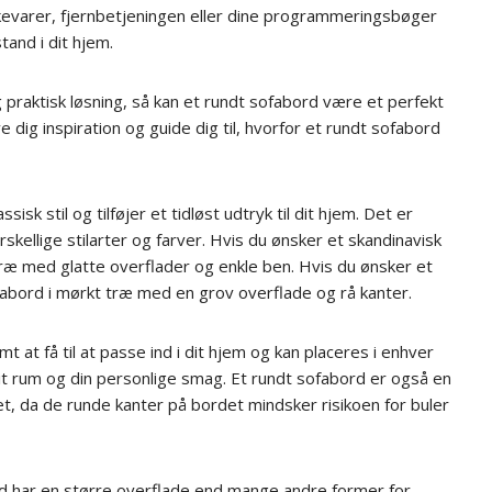
ikkevarer, fjernbetjeningen eller dine programmeringsbøger
and i dit hjem.
og praktisk løsning, så kan et rundt sofabord være et perfekt
ive dig inspiration og guide dig til, hvorfor et rundt sofabord
ssisk stil og tilføjer et tidløst udtryk til dit hjem. Det er
rskellige stilarter og farver. Hvis du ønsker et skandinavisk
 træ med glatte overflader og enkle ben. Hvis du ønsker et
fabord i mørkt træ med en grov overflade og rå kanter.
t at få til at passe ind i dit hjem og kan placeres i enhver
dit rum og din personlige smag. Et rundt sofabord er også en
set, da de runde kanter på bordet mindsker risikoen for buler
d har en større overflade end mange andre former for