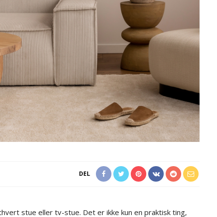
DEL
hvert stue eller tv-stue. Det er ikke kun en praktisk ting,