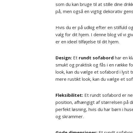
som du kan bruge til at stille dine dr
på, men også en vigtig dekorativ genst
Hvis du er på udkig efter en stilfuld 
valg for dit hjem. I denne blog vil vi g
er en ideel tilføjelse til dit hjem.
Design:
Et
rundt sofabord
har en kla
smukt og praktisk og fås i en række fo
look, kan du vælge et sofabord i lyst
mere rustikt look, kan du vælge et so
Fleksibilitet:
Et rundt sofabord er nem
position, afhængigt af størrelsen på 
perfekt løsning, hvis du har børn i hu
og skrammer.
Gode dimensioner:
Et rundt sofabor