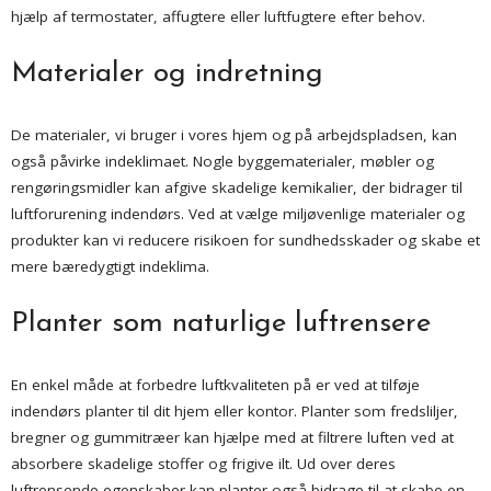
hjælp af termostater, affugtere eller luftfugtere efter behov.
Materialer og indretning
De materialer, vi bruger i vores hjem og på arbejdspladsen, kan
også påvirke indeklimaet. Nogle byggematerialer, møbler og
rengøringsmidler kan afgive skadelige kemikalier, der bidrager til
luftforurening indendørs. Ved at vælge miljøvenlige materialer og
produkter kan vi reducere risikoen for sundhedsskader og skabe et
mere bæredygtigt indeklima.
Planter som naturlige luftrensere
En enkel måde at forbedre luftkvaliteten på er ved at tilføje
indendørs planter til dit hjem eller kontor. Planter som fredsliljer,
bregner og gummitræer kan hjælpe med at filtrere luften ved at
absorbere skadelige stoffer og frigive ilt. Ud over deres
luftrensende egenskaber kan planter også bidrage til at skabe en