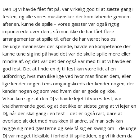
Den DJ vi havde fået fat på, var virkelig god til at sætte gang i
festen, og alle vores musikønsker der kom løbende gennem
aftenen, kunne de spille – vores gæster var også rigtig
imponerede over dem, så mon ikke de har fået flere
arrangementer at spille til, efter de har været hos os.
De unge mennesker der spillede, havde en kompetence der
kunne tune sig ind på hvad det var de skulle spille mere eller
mindre af, og det var det der også var med til at vi havde en
god fest. Det at finde en dj til fest kan være lidt af en
udfordring, hvis man ikke lige ved hvor man finder dem, eller
lige kender nogen i ens omgangskreds der kender nogen, der
kender nogen og som ved hvem der er gode og ikke.
Vi kan kun sige at den DJ vi havde lejet til vores fest, var
knaldhamrende god, og at det ikke er sidste gang at vi lejer en
DJ, når der skal gang i en fest – det er også rart, bare at
overlade alt det med musikken til andre, så man selv kan
hygge sig med gæsterne og selv få sig en swing om – de unge
DJ var meget fleksible i forhold til spilletiden, og vi fik dem da