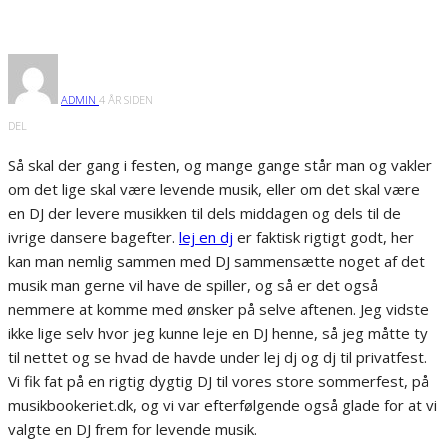
ADMIN
4 ÅR SIDEN
DEL
Så skal der gang i festen, og mange gange står man og vakler
om det lige skal være levende musik, eller om det skal være
en DJ der levere musikken til dels middagen og dels til de
ivrige dansere bagefter.
lej en dj
er faktisk rigtigt godt, her
kan man nemlig sammen med DJ sammensætte noget af det
musik man gerne vil have de spiller, og så er det også
nemmere at komme med ønsker på selve aftenen. Jeg vidste
ikke lige selv hvor jeg kunne leje en DJ henne, så jeg måtte ty
til nettet og se hvad de havde under lej dj og dj til privatfest.
Vi fik fat på en rigtig dygtig DJ til vores store sommerfest, på
musikbookeriet.dk, og vi var efterfølgende også glade for at vi
valgte en DJ frem for levende musik.