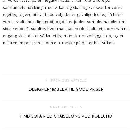
af vores livsstil på en negativ måde. Vi kan ikke ændre på
samfundets udvikling, men vi kan og skal tage ansvar for vores
eget liv, og ved at træffe de valg der er gavnlige for os, så bliver
vores liv alt andet lige godt, og det er jo det, som det handler om i
sidste ende. Et sundt liv hvor man kan holde til alt det, som man nu
engang skal, det er sådan et liv, man skal have bygget op, og er
naturen en positiv ressource at trække på det er helt sikkert.
PREVIOUS ARTICLE
DESIGNERMØBLER TIL GODE PRISER
NEXT ARTICLE
FIND SOFA MED CHAISELONG VED KOLLUND