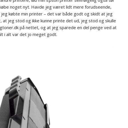
ndre printere, løb min Epson printer selvfølgelig også tør
g købe noget nyt. Havde jeg været lidt mere forudseende,
jeg købte min printer – det var både godt og skidt at jeg
, at jeg stod og ikke kunne printe det ud, jeg stod og skulle
ligtoner.dk på nettet, og at jeg sparede en del penge ved at
t i alt var det jo meget godt.