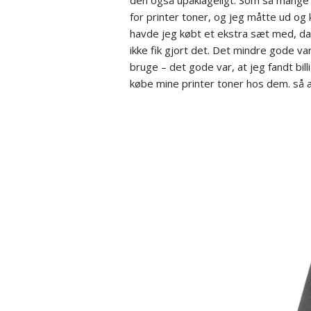
den også upåklageligt. Som så mange a
for printer toner, og jeg måtte ud o
havde jeg købt et ekstra sæt med, da 
ikke fik gjort det. Det mindre gode var
bruge – det gode var, at jeg fandt bil
købe mine printer toner hos dem. så al