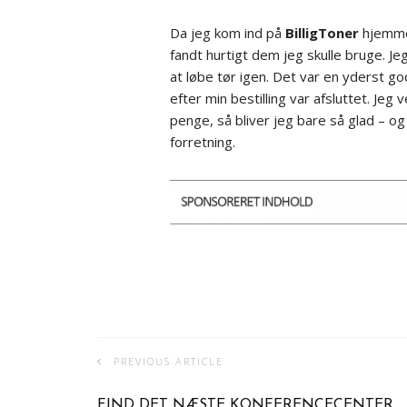
Da jeg kom ind på
BilligToner
hjemmes
fandt hurtigt dem jeg skulle bruge. Jeg
at løbe tør igen. Det var en yderst god
efter min bestilling var afsluttet. Je
penge, så bliver jeg bare så glad – o
forretning.
PREVIOUS ARTICLE
FIND DET NÆSTE KONFERENCECENTER